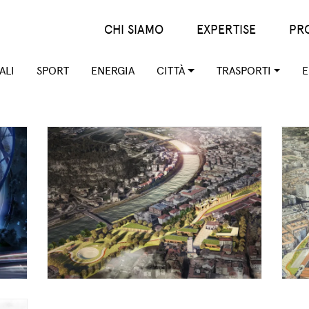
Main menu (IT)
CHI SIAMO
EXPERTISE
PR
ALI
SPORT
ENERGIA
CITTÀ
TRASPORTI
E