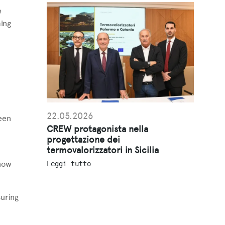
e
ing
22.05.2026
een
CREW protagonista nella
progettazione dei
termovalorizzatori in Sicilia
now
Leggi tutto
suring