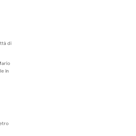
ttà di
Mario
le in
metro