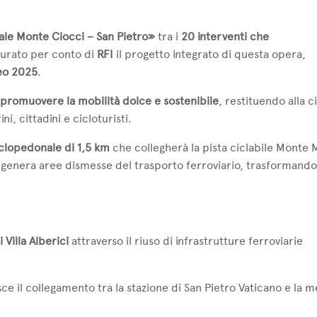
le Monte Ciocci – San Pietro»
tra i
20 interventi che
curato per conto di
RFI
il progetto integrato di questa opera,
eo 2025
.
 e promuovere la mobilità dolce e sostenibile
, restituendo alla ci
, cittadini e cicloturisti.
clopedonale di 1,5 km
che collegherà la pista ciclabile Monte 
 rigenera aree dismesse del trasporto ferroviario, trasformando
Villa Alberici
attraverso il riuso di infrastrutture ferroviarie
sce il collegamento tra la stazione di San Pietro Vaticano e la 