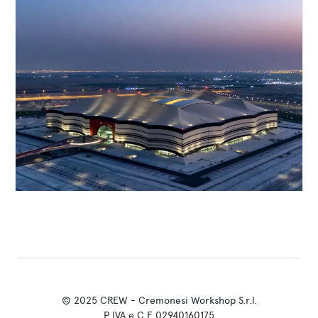
© 2025 CREW - Cremonesi Workshop S.r.l.
P.IVA e C.F 02940160175